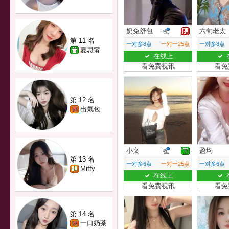
奶兔舒包
六旬老太
第 11 名
一对多8点
一对一25点
一对多8点
夏思甯
在线上
看免费视讯
看免
第 12 名
出氣包
小文
盈均
第 13 名
一对多6点
一对一25点
一对多6点
Miffy
在线上
看免费视讯
看免
第 14 名
一口奶茶