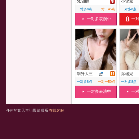
o奶油o
小含兒
一对多8点
一对一45点
一对多8点
一对多表演中
一
剛升大三
席瑞兒
一对多8点
一对一50点
一对多8点
一对多表演中
一
任何的意见与问题 请联系
在线客服