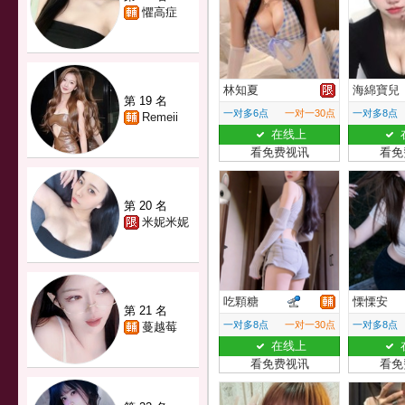
懼高症
林知夏
海綿寶兒
第 19 名
一对多6点
一对一30点
一对多8点
Remeii
在线上
看免费视讯
看免
第 20 名
米妮米妮
吃顆糖
慄慄安
第 21 名
一对多8点
一对一30点
一对多8点
蔓越莓
在线上
看免费视讯
看免