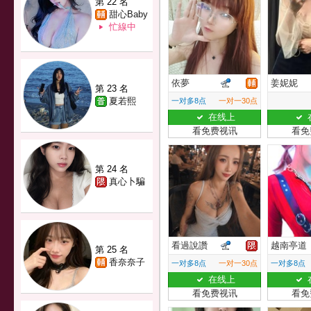
第 22 名
甜心Baby
忙線中
依夢
姜妮妮
第 23 名
夏若熙
一对多8点
一对一30点
在线上
看免费视讯
看免
第 24 名
真心卜騙
看過說讚
越南亭道
第 25 名
香奈奈子
一对多8点
一对一30点
一对多8点
在线上
看免费视讯
看免