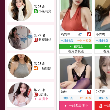
第 26 名
小茉莉兒
媽媽咪
小青柑
第 27 名
售樓姐姐
一对多8点
一对一30点
一对多8点
在线上
看免费视讯
看免
第 28 名
一點點熟
第 29 名
知枝
JKF萱
o奶油o
一对多8点
一对一30点
一对多8点
表演中
一对多表演中
一