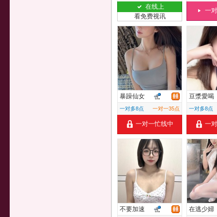
在线上
一
看免费视讯
暴躁仙女
豆漿愛喝
一对多8点
一对一35点
一对多8点
一对一忙线中
一
不要加速
在逃少婦