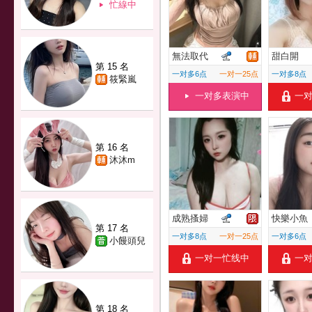
忙線中
無法取代
甜白開
第 15 名
一对多6点
一对一25点
一对多8点
筱緊嵐
一对多表演中
一
第 16 名
沐沐m
成熟搔婦
快樂小魚
第 17 名
一对多8点
一对一25点
一对多6点
小饅頭兒
一对一忙线中
一
第 18 名