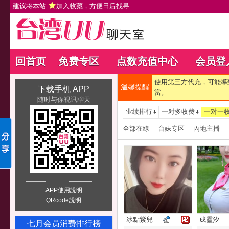
建议将本站
加入收藏
，方便日后找寻
回首页
免费专区
点数充值中心
会员登
使用第三方代充，可能導
溫馨提醒
下载手机 APP
當。
随时与你视讯聊天
业绩排行
一对多收费
一对一
全部在線
台妹专区
內地主播
APP使用說明
QRcode說明
冰點紫兒
成靈汐
七月会员消费排行榜